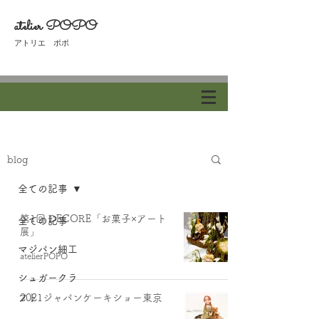
atelier POPO
​アトリエ ポポ
blog
全ての記事
第1回 DECORE「お菓子×アート
全ての記事
展」
マジパン細工
atelierPOPO
マジパン細工
シュガークラ
シュガークラフト
フト
2021ジャパンケーキショー東京
その他