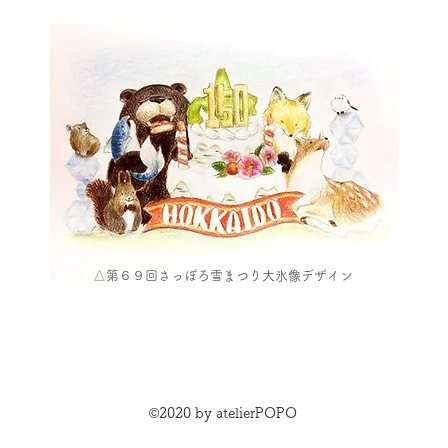
​△第６９回さっぽろ雪まつり大氷像デザイン
©2020 by atelierPOPO