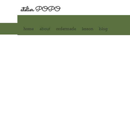
atelier POPO
​アトリエ ポポ
home
about
ordermade
lesson
blog