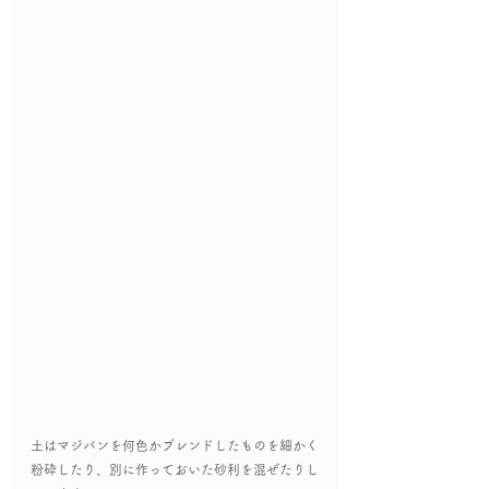
土はマジパンを何色かブレンドしたものを細かく
粉砕したり、別に作っておいた砂利を混ぜたりし