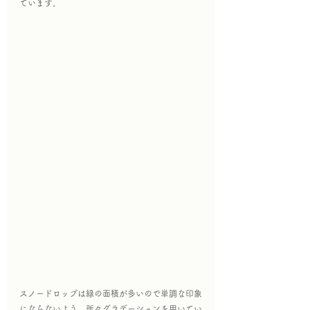
ています。
スノードロップは緑の面積が多いので単調な印象
にならないよう、所々グラデーションを用いてい