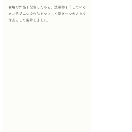
会場で作品を配置したあと、洗濯物を干している
タコ糸で二つの作品をやさしく繋ぎ一つの大きな
作品として展示しました。