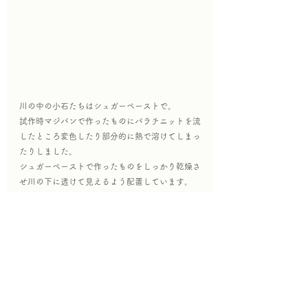
川の中の小石たちはシュガーペーストで。
試作時マジパンで作ったものにパラチニットを流
したところ変色したり部分的に熱で溶けてしまっ
たりしました。
シュガーペーストで作ったものをしっかり乾燥さ
せ川の下に透けて見えるよう配置しています。